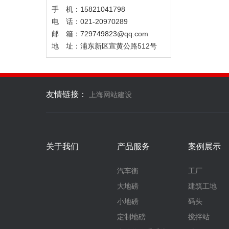
手 机：15821041798
电 话：021-20970289
邮 箱：729749823@qq.com
地 址：浦东新区宣黄公路512号
友情链接：
上海网站建设
关于我们
产品服务
案例展示
汽车衡
工厂
大地磅
建筑工地
小地磅
码头
定制地磅
搅拌站